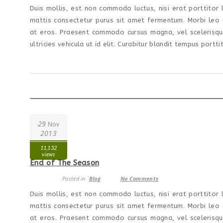
Duis mollis, est non commodo luctus, nisi erat porttitor l
mattis consectetur purus sit amet fermentum. Morbi leo r
at eros. Praesent commodo cursus magna, vel scelerisque 
ultricies vehicula ut id elit. Curabitur blandit tempus porttit
29
Nov
2013
11,132
views
End of The Season
Posted in ´
Blog
No Comments
Duis mollis, est non commodo luctus, nisi erat porttitor l
mattis consectetur purus sit amet fermentum. Morbi leo r
at eros. Praesent commodo cursus magna, vel scelerisque 