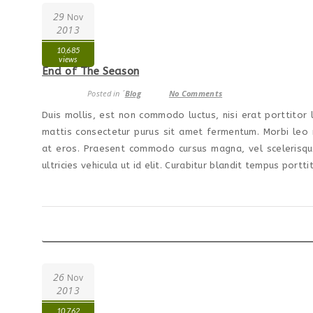
29
Nov
2013
10,685
views
End of The Season
Posted in ´
Blog
No Comments
Duis mollis, est non commodo luctus, nisi erat porttitor l
mattis consectetur purus sit amet fermentum. Morbi leo r
at eros. Praesent commodo cursus magna, vel scelerisque 
ultricies vehicula ut id elit. Curabitur blandit tempus porttit
26
Nov
2013
10,762