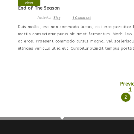
views
End of The Season
Posted in ´
Blog
1 Comment
Duis mollis, est non commodo luctus, nisi erat porttitor l
mattis consectetur purus sit amet fermentum. Morbi leo r
at eros. Praesent commodo cursus magna, vel scelerisque 
ultricies vehicula ut id elit. Curabitur blandit tempus porttit
Previ
1
2