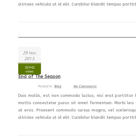
ultricies vehicula ut id elit. Curabitur blandit tempus porttit
29
Nov
2013
10,942
views
End of The Season
Posted in ´
Blog
No Comments
Duis mollis, est non commodo luctus, nisi erat porttitor l
mattis consectetur purus sit amet fermentum. Morbi leo r
at eros. Praesent commodo cursus magna, vel scelerisque 
ultricies vehicula ut id elit. Curabitur blandit tempus porttit