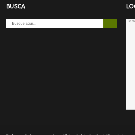
BUSCA
LO
loa