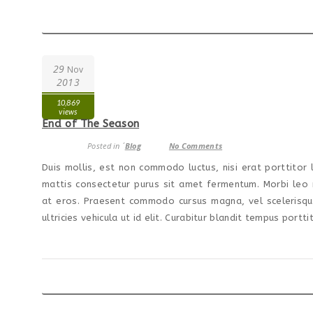
29
Nov
2013
10,869
views
End of The Season
Posted in ´
Blog
No Comments
Duis mollis, est non commodo luctus, nisi erat porttitor l
mattis consectetur purus sit amet fermentum. Morbi leo r
at eros. Praesent commodo cursus magna, vel scelerisque 
ultricies vehicula ut id elit. Curabitur blandit tempus porttit