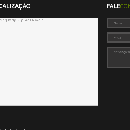
CALIZAÇÃO
FALE
CO
ding map - please wait...