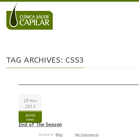
TAG ARCHIVES: CSS3
29
Nov
2013
10,992
views
End of The Season
Posted in ´
Blog
No Comments