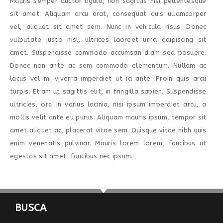
Mauris semper auctor ligula, non sagittis nisi pellentesque
sit amet. Aliquam arcu erat, consequat quis ullamcorper
vel, aliquet sit amet sem. Nunc in vehicula risus. Donec
vulputate justo nisl, ultrices laoreet urna adipiscing sit
amet. Suspendisse commodo accumsan diam sed posuere.
Donec non ante ac sem commodo elementum. Nullam ac
lacus vel mi viverra imperdiet ut id ante. Proin quis arcu
turpis. Etiam ut sagittis elit, in fringilla sapien. Suspendisse
ultricies, orci in varius lacinia, nisi ipsum imperdiet arcu, a
mollis velit ante eu purus. Aliquam mauris ipsum, tempor sit
amet aliquet ac, placerat vitae sem. Quisque vitae nibh quis
enim venenatis pulvinar. Mauris lorem lorem, faucibus ut
egestas sit amet, faucibus nec ipsum.
BUSCA